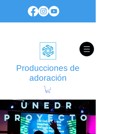
Producciones de
adoración
UNED
r
PROYECTO
S