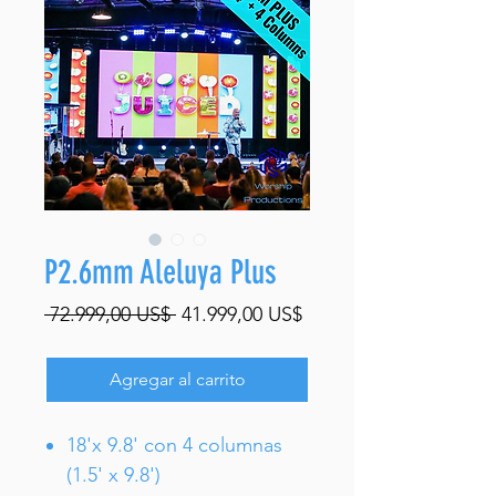
P2.6mm Aleluya Plus
Precio
Precio
 72.999,00 US$ 
41.999,00 US$
de
oferta
Agregar al carrito
18'x 9.8' con 4 columnas
(1.5' x 9.8')